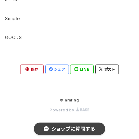
BTS
Simple
JUNGKOOK
STRAY KIDS
GOODS
V
リノ
TXT
保存
シェア
LINE
ポスト
JIMIN
ヒョンジン
ボムギュ
ATEEZ
JIN
アイエン
スビン
ソンファ
NCT DREAM
© araring
RM
フィリックス
テヒョン
Powered by
ホンジュン
ジェノ
EXO
J-HOPE
ハン
ヨンジュン
ショップに質問する
ヨサン
ヘチャン
ベクヒョン
VICTON