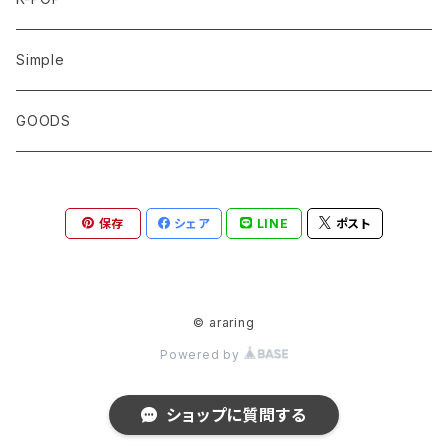
BTS
Simple
JUNGKOOK
STRAY KIDS
GOODS
V
リノ
TXT
保存
シェア
LINE
ポスト
JIMIN
ヒョンジン
ボムギュ
ATEEZ
JIN
アイエン
スビン
ソンファ
NCT DREAM
© araring
RM
フィリックス
テヒョン
Powered by
ホンジュン
ジェノ
EXO
J-HOPE
ハン
ヨンジュン
ショップに質問する
ヨサン
ヘチャン
ベクヒョン
VICTON