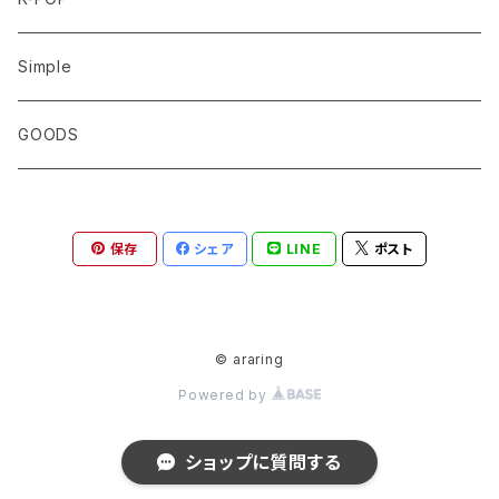
BTS
Simple
JUNGKOOK
STRAY KIDS
GOODS
V
リノ
TXT
保存
シェア
LINE
ポスト
JIMIN
ヒョンジン
ボムギュ
ATEEZ
JIN
アイエン
スビン
ソンファ
NCT DREAM
© araring
RM
フィリックス
テヒョン
Powered by
ホンジュン
ジェノ
EXO
J-HOPE
ハン
ヨンジュン
ショップに質問する
ヨサン
ヘチャン
ベクヒョン
VICTON